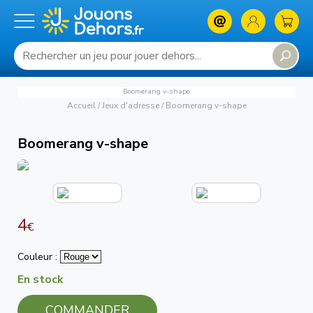
Boomerang v-shape
Accueil
/
Jeux d'adresse
/
Boomerang v-shape
Boomerang v-shape
4
€
Couleur :
En stock
COMMANDER