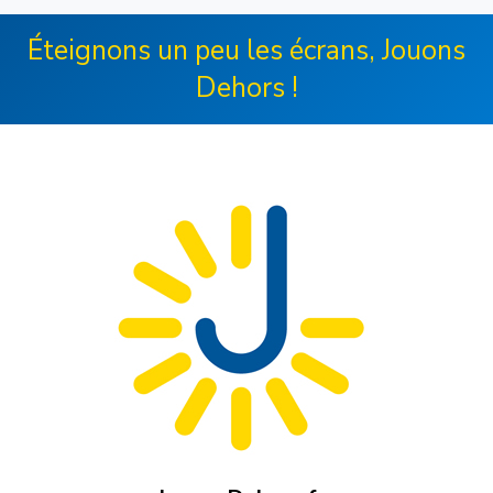
Éteignons un peu les écrans, Jouons
Dehors !