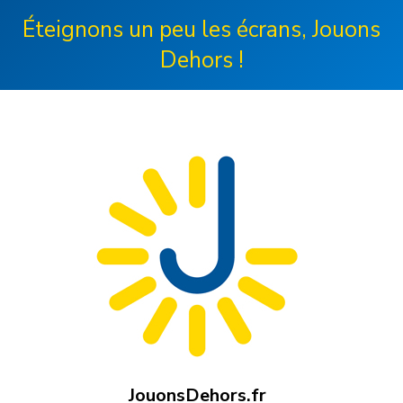
Éteignons un peu les écrans, Jouons
Dehors !
JouonsDehors.fr