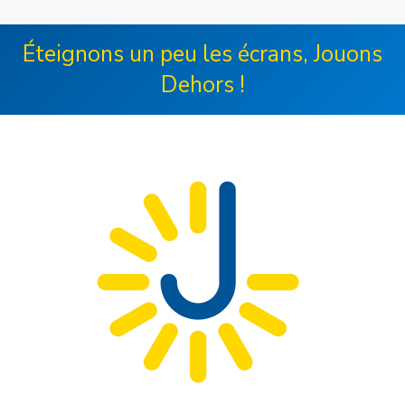
Éteignons un peu les écrans, Jouons
Dehors !