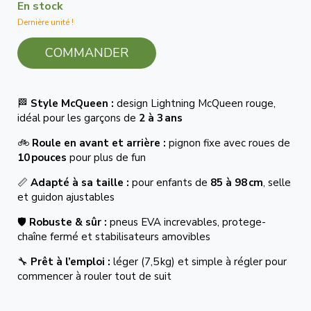
En stock
Dernière unité !
COMMANDER
🏁
Style McQueen :
design Lightning McQueen rouge,
idéal pour les garçons de
2 à 3 ans
🚲
Roule en avant et arrière :
pignon fixe avec roues de
10 pouces
pour plus de fun
📏
Adapté à sa taille :
pour enfants de
85 à 98 cm
, selle
et guidon ajustables
🛡️
Robuste & sûr :
pneus EVA increvables, protege-
chaîne fermé et stabilisateurs amovibles
🔧
Prêt à l’emploi :
léger (7,5 kg) et simple à régler pour
commencer à rouler tout de suit