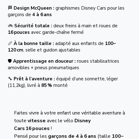
🏁
Design McQueen :
graphismes Disney Cars pour les
garçons de
4 à 6 ans
🚲
Sécurité totale :
deux freins à main et roues de
16 pouces
avec garde-chaîne fermé
📏
À la bonne taille :
adapté aux enfants de
100–
120 cm
, selle et guidon ajustables
🛡️
Apprentissage en douceur :
roues stabilisatrices
amovibles + pneus pneumatiques
🔧
Prêt à l’aventure :
équipé d’une sonnette, léger
(11,2kg), livré à
85 %
monté
Faites vivre à votre enfant une véritable aventure à
toute
vitesse
avec le vélo
Disney
Cars 16 pouces
!
Pensé pour les
garçons de 4 à 6 ans
(taille
100–