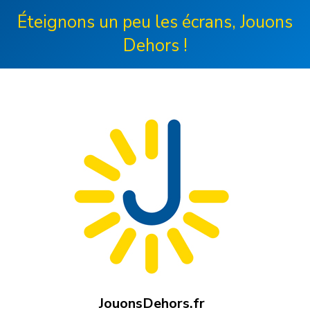
Éteignons un peu les écrans, Jouons
Dehors !
JouonsDehors.fr