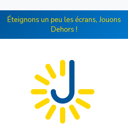
Éteignons un peu les écrans, Jouons
Dehors !