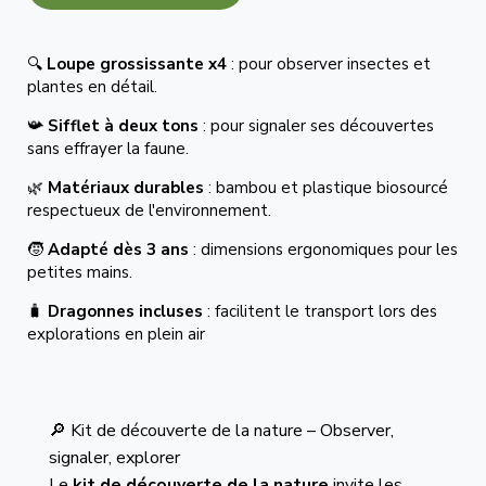
🔍
Loupe grossissante x4
: pour observer insectes et
plantes en détail.
📯
Sifflet à deux tons
: pour signaler ses découvertes
sans effrayer la faune.
🌿
Matériaux durables
: bambou et plastique biosourcé
respectueux de l'environnement.
🧒
Adapté dès 3 ans
: dimensions ergonomiques pour les
petites mains.
🧳
Dragonnes incluses
: facilitent le transport lors des
explorations en plein air
🔎 Kit de découverte de la nature – Observer,
signaler, explorer
Le
kit de découverte de la nature
invite les