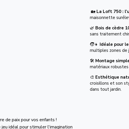
🏡
La Loft 750 : l
maisonnette surélev
🌿
Bois de cèdre 1
sans traitement chi
🧒👧
Idéale pour le
multiples zones de j
🛠️
Montage simple
matériaux robustes p
🎨
Esthétique natu
croisillons et son 
dans tout jardin.
vre de paix pour vos enfants !
jeu idéal pour stimuler l'imagination