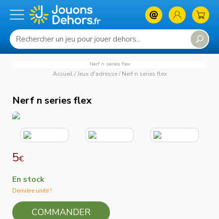
Nerf n series flex
Accueil
/
Jeux d'adresse
/
Nerf n series flex
Nerf n series flex
5
€
En stock
Dernière unité !
COMMANDER