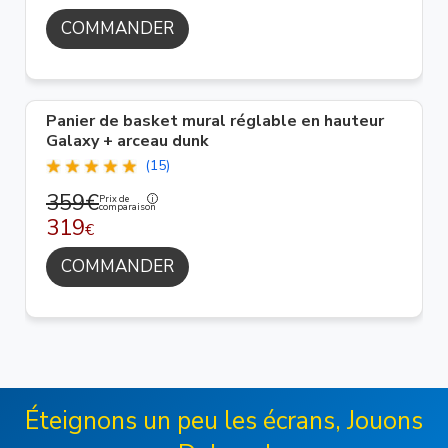
COMMANDER
Panier de basket mural réglable en hauteur
Galaxy + arceau dunk
(15)
359€
Prix de
comparaison
319
€
COMMANDER
Éteignons un peu les écrans, Jouons