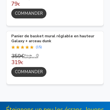
79
€
COMMANDER
Panier de basket mural réglable en hauteur
Galaxy + arceau dunk
(15)
359€
Prix de
comparaison
319
€
COMMANDER
Éteignons un peu les écrans, Jouons