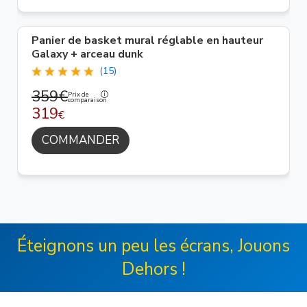
Panier de basket mural réglable en hauteur
Galaxy + arceau dunk
(15)
359€
Prix de
comparaison
319
€
COMMANDER
Éteignons un peu les écrans, Jouons
Dehors !