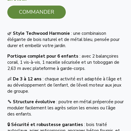
COMMANDER
🌿
Style Techwood Harmonie
: une combinaison
élégante de bois naturel et de métal bleu, pensée pour
durer et embellir votre jardin.
Portique complet pour 6 enfants
: avec 2 balançoires
corail, 1 vis-à-vis, 1 nacelle sécurisée et un toboggan de
2,63 m avec plateforme à garde-corps.
👶
De 3 à 12 ans
: chaque activité est adaptée à l’âge et
au développement de l’enfant, de l’éveil moteur aux jeux
de groupe.
🔧
Structure évolutive
: poutre en métal prépercée pour
moduler facilement les agrès selon les envies ou l’âge
des enfants.
🔒
Sécurité et robustesse garanties
: bois traité
autoclave, acier anticorrosion, ancrages béton fournis, et