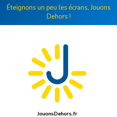
Éteignons un peu les écrans, Jouons
Dehors !
JouonsDehors.fr