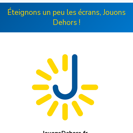
Éteignons un peu les écrans, Jouons
Dehors !