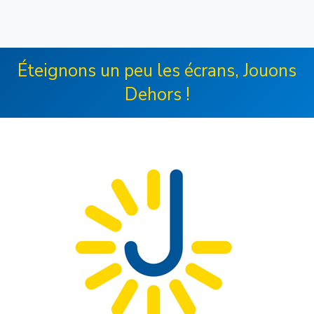
Éteignons un peu les écrans, Jouons
Dehors !