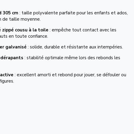
d 305 cm
: taille polyvalente parfaite pour les enfants et ados,
 de taille moyenne.
é zippé cousu à la toile
: empêche tout contact avec les
auts en toute confiance.
er galvanisé
: solide, durable et résistante aux intempéries.
idérapants
: stabilité optimale même lors des rebonds les
éactive
: excellent amorti et rebond pour jouer, se défouler ou
figures.