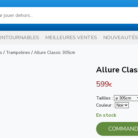
ONTOURNABLES
MEILLEURES VENTES
NOUVEAUTÉS
es
/
Trampolines
/
Allure Classic 305cm
Allure Cla
599
€
Taillles :
Couleur :
En stock
COMMAND