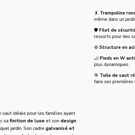
🤸
Trampoline ron
même dans un jardin
🛡️
Filet de sécurit
ressorts pour des s
⚙️
Structure en aci
🦶
Pieds en W ant
plus dynamiques.
🎯
Toile de saut r
faire ses premières 
 saut idéale pour les familles ayant
ec sa
finition de luxe
et son
design
quel jardin. Son cadre
galvanisé et